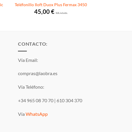
ic
Teléfonillo Iloft Duox Plus Fermax 3450
45,00
€
I.V.A. incluido.
CONTACTO:
Vía Email:
compras@laobra.es
Vía Teléfono:
+34 965 08 70 70
|
610 304 370
Vía
WhatsApp