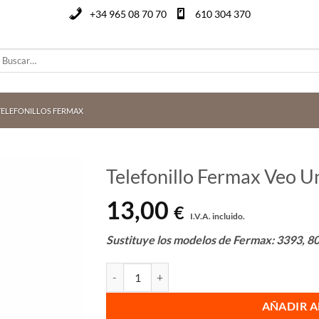
+34 965 08 70 70
610 304 370
uscar
or:
TELEFONILLOS FERMAX
Telefonillo Fermax Veo Un
13,00
€
I.V.A. incluido.
Sustituye los modelos de Fermax: 3393, 8
Telefonillo Fermax Veo Universal Basic Ref.: 34
AÑADIR A