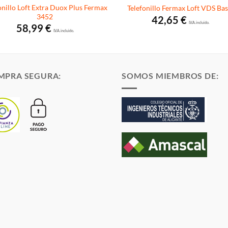
onillo Loft Extra Duox Plus Fermax
Telefonillo Fermax Loft VDS Bas
3452
42,65
€
I.V.A. incluido.
58,99
€
I.V.A. incluido.
MPRA SEGURA:
SOMOS MIEMBROS DE: