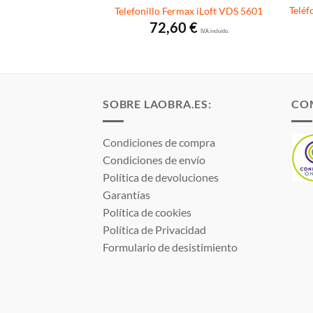
dor Fermax para
Teléf
Telefonillo Fermax iLoft VDS 5601
S Fermax instalados
72,60
€
I.V.A. incluido.
8
€
I.V.A. incluido.
SOBRE LAOBRA.ES:
CO
Condiciones de compra
Condiciones de envío
Política de devoluciones
Garantías
Política de cookies
Política de Privacidad
Formulario de desistimiento