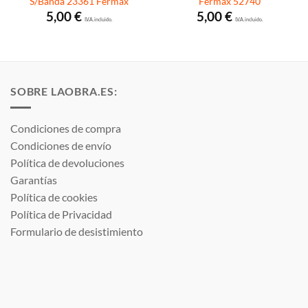
S/Banda 23361 Fermax
Fermax 52740
5,00
€
5,00
€
I.V.A. incluido.
I.V.A. incluido.
€
SOBRE LAOBRA.ES:
Condiciones de compra
Condiciones de envío
Política de devoluciones
Garantías
Política de cookies
Política de Privacidad
Formulario de desistimiento