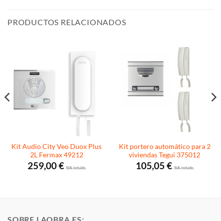
PRODUCTOS RELACIONADOS
Kit Audio City Veo Duox Plus
Kit portero automático para 2
2L Fermax 49212
viviendas Tegui 375012
259,00
€
105,05
€
I.V.A. incluido.
I.V.A. incluido.
SOBRE LAOBRA.ES: