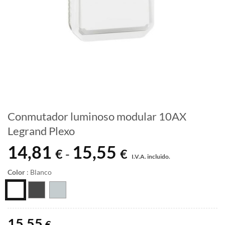
Conmutador luminoso modular 10AX
Legrand Plexo
14,81
15,55
Rango
€
€
-
I.V.A. incluido.
de
precios:
Color
:
Blanco
desde
14,81 €
hasta
15,55 €
15,55
€