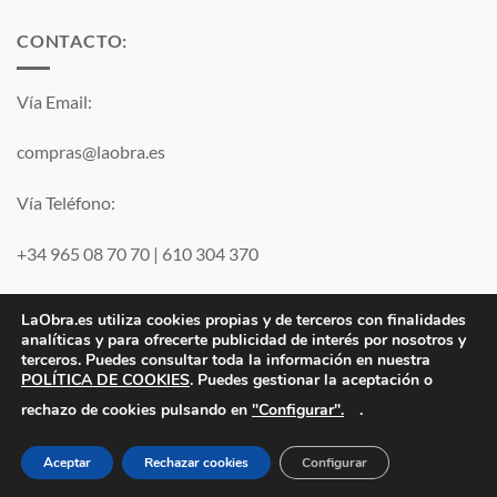
CONTACTO:
Vía Email:
compras@laobra.es
Vía Teléfono:
+34 965 08 70 70
|
610 304 370
Vía
WhatsApp
LaObra.es utiliza cookies propias y de terceros con finalidades
analíticas y para ofrecerte publicidad de interés por nosotros y
terceros. Puedes consultar toda la información en nuestra
Visa
PayPal
MasterCard
POLÍTICA DE COOKIES
. Puedes gestionar la aceptación o
"Configurar".
rechazo de cookies pulsando en
.
Electro JJ San Juan, S.L. | B53077459 | Inscrita en el Registro
Mercantil de Alicante Tomo 1869. Folio 132 Hoja A-35683.
Aceptar
Rechazar cookies
Configurar