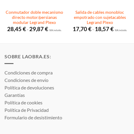
Conmutador doble mecanismo
Salida de cables monobloc
directo motor/persianas
empotrado con sujetacables
modular Legrand Plexo
Legrand Plexo
Rango
Rango
28,45
€
29,87
€
17,70
€
18,57
€
-
-
de
I.V.A. incluido.
de
I.V.A. incluido.
precios:
precios:
desde
desde
28,45 €
17,70 €
hasta
hasta
29,87 €
18,57 €
SOBRE LAOBRA.ES:
Condiciones de compra
Condiciones de envío
Política de devoluciones
Garantías
Política de cookies
Política de Privacidad
Formulario de desistimiento