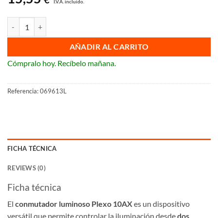
I.V.A. incluido.
Conmutador luminoso modular 10AX Legrand Plexo cantidad
AÑADIR AL CARRITO
Cómpralo hoy. Recíbelo mañana.
Referencia:
069613L
FICHA TÉCNICA
REVIEWS (0)
Ficha técnica
El
conmutador luminoso Plexo 10AX
es un dispositivo
versátil que permite controlar la iluminación desde
dos