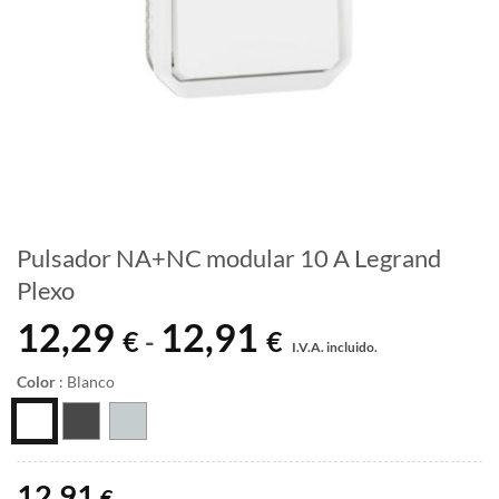
Pulsador NA+NC modular 10 A Legrand
Plexo
12,29
12,91
Rango
€
€
-
I.V.A. incluido.
de
precios:
Color
:
Blanco
desde
12,29 €
hasta
12,91 €
12,91
€