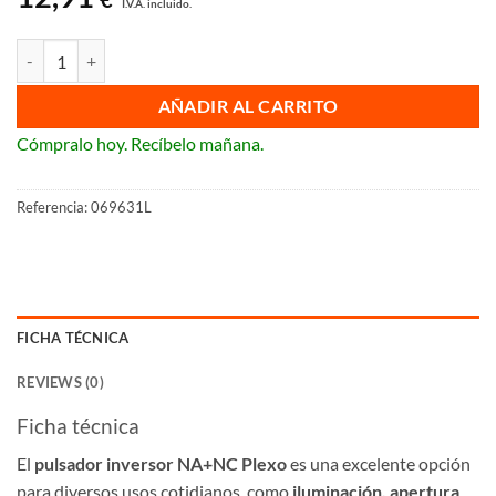
I.V.A. incluido.
Pulsador NA+NC modular 10 A Legrand Plexo cantidad
AÑADIR AL CARRITO
Cómpralo hoy. Recíbelo mañana.
Referencia:
069631L
FICHA TÉCNICA
REVIEWS (0)
Ficha técnica
El
pulsador inversor NA+NC Plexo
es una excelente opción
para diversos usos cotidianos, como
iluminación, apertura