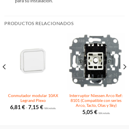
para su instalación.
PRODUCTOS RELACIONADOS
Conmutador modular 10AX
Interruptor Niessen Arco Ref:
Legrand Plexo
8101 (Compatible con series
Arco, Tacto, Olas y Sky)
Rango
6,81
€
7,15
€
-
de
I.V.A. incluido.
5,05
€
precios:
I.V.A. incluido.
desde
6,81 €
hasta
7,15 €