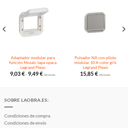
Adaptador modular para
Pulsador NA con piloto
función Mosaic tapa opaca
modular 10 A color gris
Legrand Plexo
Legrand Plexo
Rango
9,03
€
9,49
€
15,85
€
-
de
I.V.A. incluido.
I.V.A. incluido.
precios:
desde
9,03 €
hasta
9,49 €
SOBRE LAOBRA.ES:
Condiciones de compra
Condiciones de envío