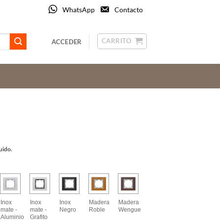
WhatsApp
Contacto
CARRITO
ACCEDER
o
uido.
os:
e
 €
Inox
Inox
Inox
Madera
Madera
 €
mate -
mate -
Negro
Roble
Wengue
Aluminio
Grafito