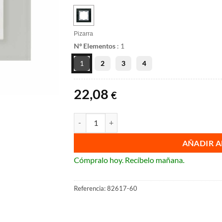
Pizarra
Nº Elementos
:
1
1
2
3
4
22,08
€
Marcos Simon 82 Nature cantidad
AÑADIR A
Cómpralo hoy. Recíbelo mañana.
Referencia:
82617-60