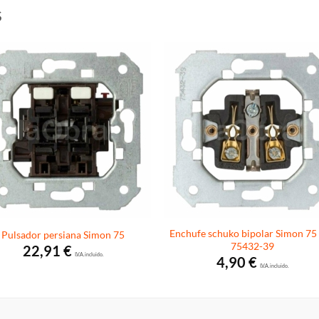
S
Enchufe schuko bipolar Simon 75 
Pulsador persiana Simon 75
75432-39
22,91
€
I.V.A. incluido.
4,90
€
I.V.A. incluido.