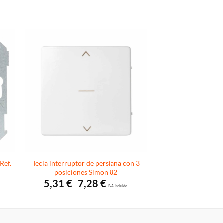
Ref.
Tecla interruptor de persiana con 3
posiciones Simon 82
Rango
5,31
€
7,28
€
-
de
I.V.A. incluido.
precios:
desde
5,31 €
hasta
7,28 €