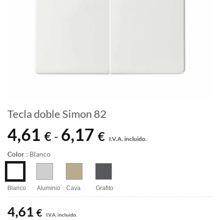
Tecla doble Simon 82
4,61
6,17
Rango
€
€
-
I.V.A. incluido.
de
precios:
Color
:
Blanco
desde
4,61 €
hasta
Blanco
Aluminio
Cava
Grafito
6,17 €
4,61
€
I.V.A. incluido.