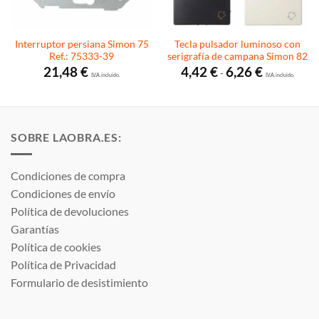
Interruptor persiana Simon 75
Tecla pulsador luminoso con
Ref.: 75333-39
serigrafía de campana Simon 82
Rango
21,48
€
4,42
€
6,26
€
-
I.V.A. incluido.
de
I.V.A. incluido.
precios:
desde
4,42 €
hasta
6,26 €
SOBRE LAOBRA.ES:
Condiciones de compra
Condiciones de envío
Política de devoluciones
Garantías
Política de cookies
Política de Privacidad
Formulario de desistimiento