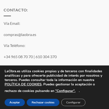
CONTACTO:
Vía Email:
compras@laobra.es
Vía Teléfono:
+34 965 08 70 70
|
610 304 370
Vía
WhatsApp
LaObra.es utiliza cookies propias y de terceros con finalidades
analíticas y para ofrecerte publicidad de interés por nosotros y
terceros. Puedes consultar toda la información en nuestra
Visa
PayPal
MasterCard
POLÍTICA DE COOKIES
. Puedes gestionar la aceptación o
"Configurar".
rechazo de cookies pulsando en
.
Electro JJ San Juan, S.L. | B53077459 | Inscrita en el Registro
Mercantil de Alicante Tomo 1869. Folio 132 Hoja A-35683.
Aceptar
Rechazar cookies
Configurar