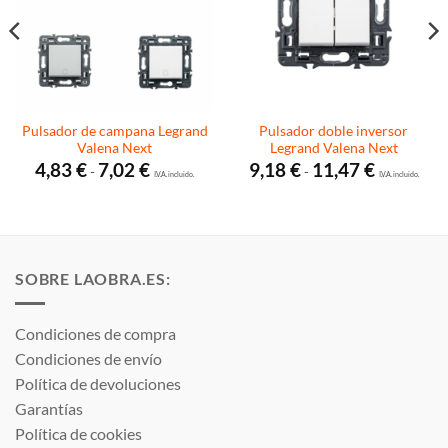
Pulsador de campana Legrand
Pulsador doble inversor
Valena Next
Legrand Valena Next
Rango
Rango
4,83
€
7,02
€
9,18
€
11,47
€
-
-
de
I.V.A. incluido.
de
I.V.A. incluido.
precios:
precios:
desde
desde
4,83 €
9,18 €
hasta
hasta
7,02 €
11,47 €
SOBRE LAOBRA.ES:
Condiciones de compra
Condiciones de envío
Política de devoluciones
Garantías
Política de cookies