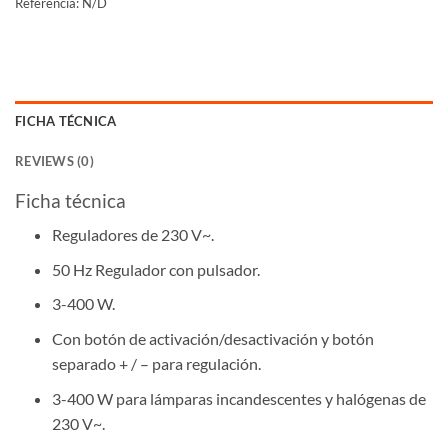
Referencia:
N/D
FICHA TÉCNICA
REVIEWS (0)
Ficha técnica
Reguladores de 230 V~.
50 Hz Regulador con pulsador.
3-400 W.
Con botón de activación/desactivación y botón
separado + / – para regulación.
3-400 W para lámparas incandescentes y halógenas de
230 V~.