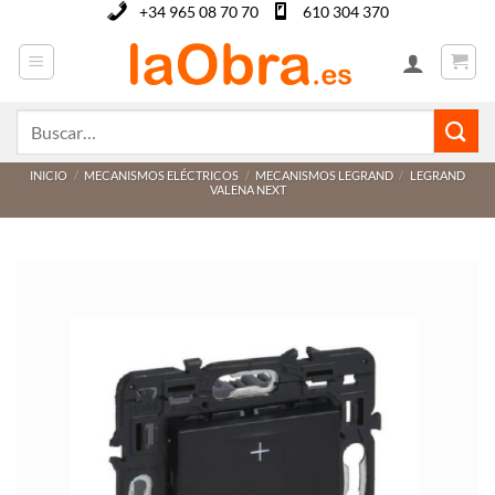
Saltar
+34 965 08 70 70
610 304 370
al
contenido
Buscar
por:
INICIO
/
MECANISMOS ELÉCTRICOS
/
MECANISMOS LEGRAND
/
LEGRAND
VALENA NEXT