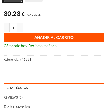
30,23
€
I.V.A. incluido.
Cargador doble USB Legrand Valena Next cantidad
AÑADIR AL CARRITO
Cómpralo hoy. Recíbelo mañana.
Referencia:
741231
FICHA TÉCNICA
REVIEWS (0)
Ficha técnica