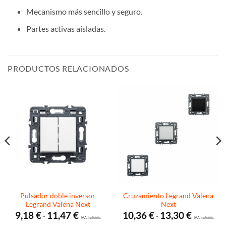
Mecanismo más sencillo y seguro.
Partes activas aisladas.
PRODUCTOS RELACIONADOS
Pulsador doble inversor
Cruzamiento Legrand Valena
Legrand Valena Next
Next
Rango
Rango
9,18
€
11,47
€
10,36
€
13,30
€
-
-
de
I.V.A. incluido.
de
I.V.A. incluido.
precios:
precios: