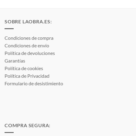
desde
desde
9,18 €
10,36 €
hasta
hasta
11,47 €
13,30 €
SOBRE LAOBRA.ES:
Condiciones de compra
Condiciones de envío
Política de devoluciones
Garantías
Política de cookies
Política de Privacidad
Formulario de desistimiento
COMPRA SEGURA: