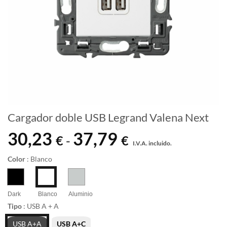
Cargador doble USB Legrand Valena Next
30,23
37,79
Rango
€
€
-
I.V.A. incluido.
de
precios:
Color
:
Blanco
desde
30,23 €
hasta
Dark
Blanco
Aluminio
Tipo
:
USB A + A
37,79 €
USB A+A
USB A+C