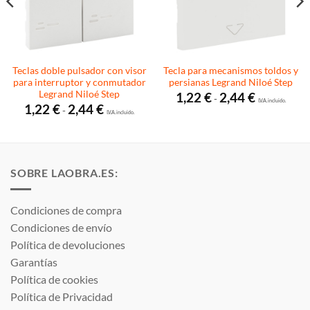
Teclas doble pulsador con visor
Tecla para mecanismos toldos y
para interruptor y conmutador
persianas Legrand Niloé Step
Legrand Niloé Step
Rango
1,22
€
2,44
€
-
de
I.V.A. incluido.
Rango
1,22
€
2,44
€
-
precios:
de
I.V.A. incluido.
desde
precios:
1,22 €
desde
hasta
1,22 €
2,44 €
hasta
2,44 €
SOBRE LAOBRA.ES:
Condiciones de compra
Condiciones de envío
Política de devoluciones
Garantías
Política de cookies
Política de Privacidad