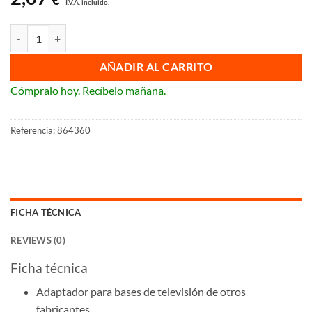
I.V.A. incluido.
Tapa universal de televisión antena Legrand Niloé Step cantidad
AÑADIR AL CARRITO
Cómpralo hoy. Recíbelo mañana.
Referencia:
864360
FICHA TÉCNICA
REVIEWS (0)
Ficha técnica
Adaptador para bases de televisión de otros
fabricantes.