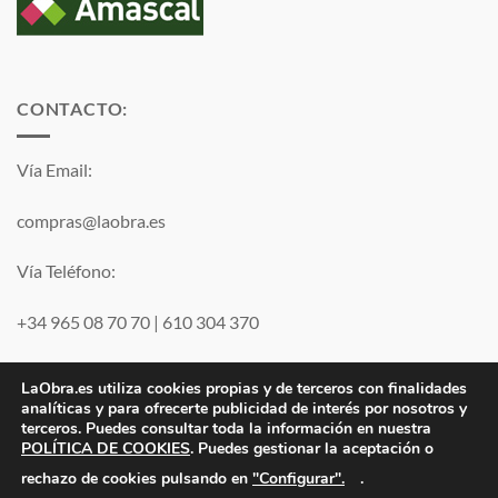
CONTACTO:
Vía Email:
compras@laobra.es
Vía Teléfono:
+34 965 08 70 70
|
610 304 370
Vía
WhatsApp
LaObra.es utiliza cookies propias y de terceros con finalidades
analíticas y para ofrecerte publicidad de interés por nosotros y
terceros. Puedes consultar toda la información en nuestra
Visa
PayPal
MasterCard
POLÍTICA DE COOKIES
. Puedes gestionar la aceptación o
"Configurar".
rechazo de cookies pulsando en
.
Electro JJ San Juan, S.L. | B53077459 | Inscrita en el Registro