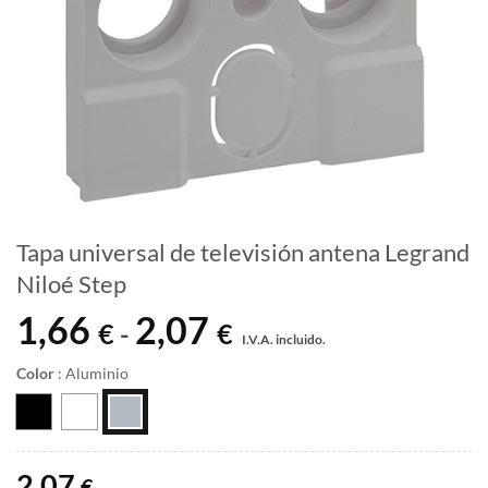
Tapa universal de televisión antena Legrand
Niloé Step
1,66
2,07
Rango
€
€
-
I.V.A. incluido.
de
precios:
Color
:
Aluminio
desde
1,66 €
hasta
2,07 €
2,07
€