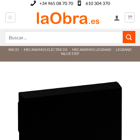
Saltar
+34 965 08 70 70
610 304 370
al
contenido
Buscar
por:
INICIO
/
MECANISMOS ELÉCTRICOS
/
MECANISMOS LEGRAND
/
LEGRAND
NILOÉ STEP