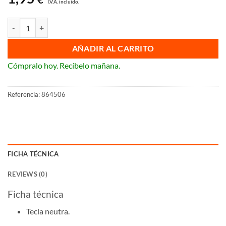
I.V.A. incluido.
Teclas con visor para interruptor y conmutador Legrand Niloé Step ca
AÑADIR AL CARRITO
Cómpralo hoy. Recíbelo mañana.
Referencia:
864506
FICHA TÉCNICA
REVIEWS (0)
Ficha técnica
Tecla neutra.