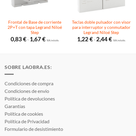
Frontal de Base de corriente
Teclas doble pulsador con visor
2P+T con tapa Legrand Niloé
para interruptor y conmutador
Step
Legrand Niloé Step
Rango
Rango
0,83
€
1,67
€
1,22
€
2,44
€
-
-
de
I.V.A. incluido.
de
I.V.A. incluido.
precios:
precios:
desde
desde
0,83 €
1,22 €
hasta
hasta
1,67 €
2,44 €
SOBRE LAOBRA.ES:
Condiciones de compra
Condiciones de envío
Política de devoluciones
Garantías
Política de cookies
Política de Privacidad
Formulario de desistimiento