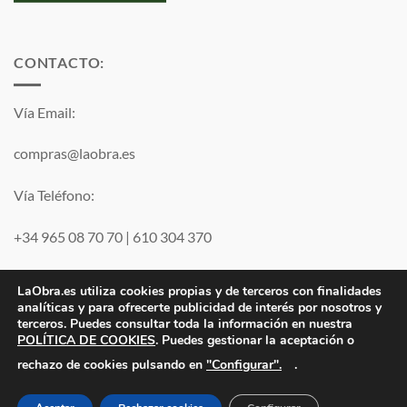
CONTACTO:
Vía Email:
compras@laobra.es
Vía Teléfono:
+34 965 08 70 70
|
610 304 370
Vía
WhatsApp
LaObra.es utiliza cookies propias y de terceros con finalidades
analíticas y para ofrecerte publicidad de interés por nosotros y
terceros. Puedes consultar toda la información en nuestra
Visa
PayPal
MasterCard
POLÍTICA DE COOKIES
. Puedes gestionar la aceptación o
"Configurar".
rechazo de cookies pulsando en
.
Electro JJ San Juan, S.L. | B53077459 | Inscrita en el Registro
Mercantil de Alicante Tomo 1869. Folio 132 Hoja A-35683.