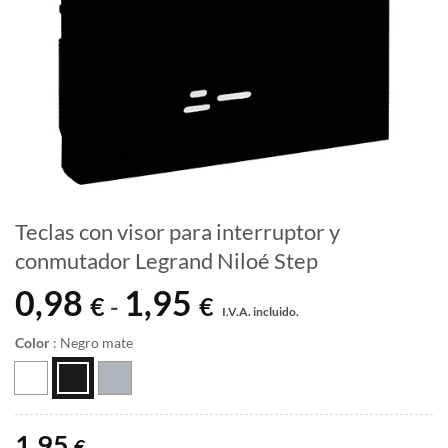
Teclas con visor para interruptor y
conmutador Legrand Niloé Step
0,98
1,95
Rango
€
€
-
I.V.A. incluido.
de
precios:
Color
:
Negro mate
desde
0,98 €
hasta
1,95 €
1,95
€