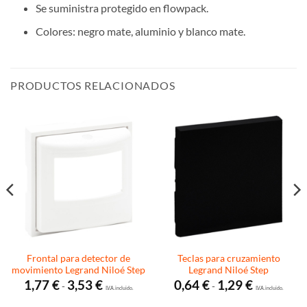
Se suministra protegido en flowpack.
Colores: negro mate, aluminio y blanco mate.
PRODUCTOS RELACIONADOS
Frontal para detector de
Teclas para cruzamiento
movimiento Legrand Niloé Step
Legrand Niloé Step
Rango
Rango
1,77
€
3,53
€
0,64
€
1,29
€
-
-
de
I.V.A. incluido.
de
I.V.A. incluido.
precios:
precios: