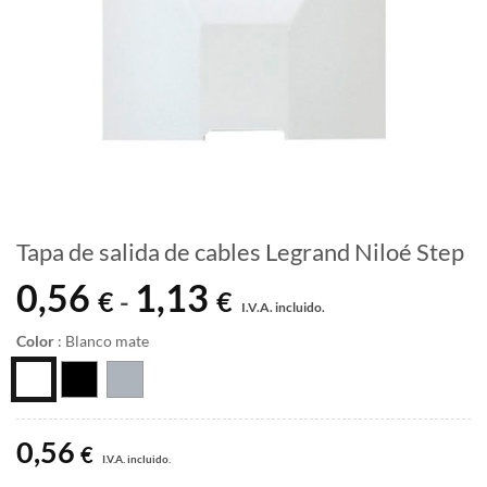
Tapa de salida de cables Legrand Niloé Step
0,56
1,13
Rango
€
€
-
I.V.A. incluido.
de
precios:
Color
:
Blanco mate
desde
0,56 €
hasta
1,13 €
0,56
€
I.V.A. incluido.