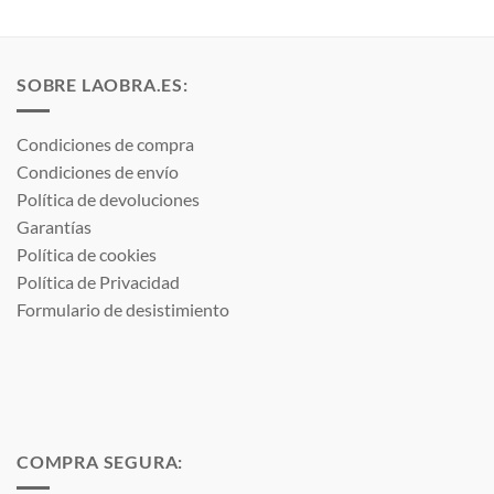
desde
desde
1,77 €
0,64 €
hasta
hasta
3,53 €
1,29 €
SOBRE LAOBRA.ES:
Condiciones de compra
Condiciones de envío
Política de devoluciones
Garantías
Política de cookies
Política de Privacidad
Formulario de desistimiento
COMPRA SEGURA: