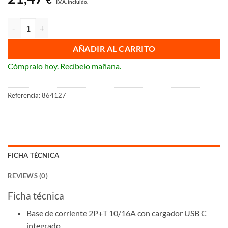
I.V.A. incluido.
Enchufe Schuko con cargador USB C 2P+T Legrand Niloé Step cantid
AÑADIR AL CARRITO
Cómpralo hoy. Recíbelo mañana.
Referencia:
864127
FICHA TÉCNICA
REVIEWS (0)
Ficha técnica
Base de corriente 2P+T 10/16A con cargador USB C
integrado.