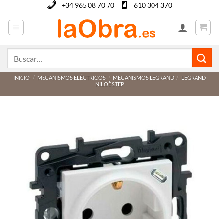
Saltar
+34 965 08 70 70
610 304 370
al
contenido
Buscar
por:
INICIO
/
MECANISMOS ELÉCTRICOS
/
MECANISMOS LEGRAND
/
LEGRAND
NILOÉ STEP