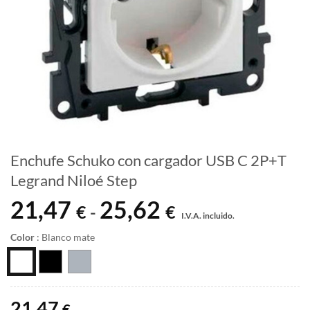
Enchufe Schuko con cargador USB C 2P+T
Legrand Niloé Step
21,47
25,62
Rango
€
€
-
I.V.A. incluido.
de
precios:
Color
:
Blanco mate
desde
21,47 €
hasta
25,62 €
21,47
€