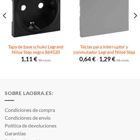
Tapa de base schuko Legrand
Teclas para interruptor y
Niloe Step negro 864520
conmutador Legrand Niloé Step
Rango
1,11
€
0,64
€
1,29
€
-
I.V.A. incluido.
de
I.V.A. incluido.
precios:
desde
0,64 €
hasta
1,29 €
SOBRE LAOBRA.ES:
Condiciones de compra
Condiciones de envío
Política de devoluciones
Garantías