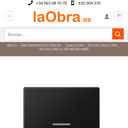
Saltar
+34 965 08 70 70
610 304 370
al
contenido
Buscar
por:
INICIO
/
MECANISMOS ELÉCTRICOS
/
JUNG LS 990
/
TECLAS JUNG LS 990
/
TECLAS JUNG LS 990 NEGRO MATE