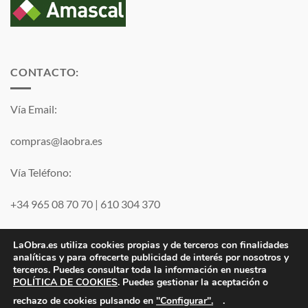
CONTACTO:
Vía Email:
compras@laobra.es
Vía Teléfono:
+34 965 08 70 70
|
610 304 370
Vía
WhatsApp
LaObra.es utiliza cookies propias y de terceros con finalidades
analíticas y para ofrecerte publicidad de interés por nosotros y
terceros. Puedes consultar toda la información en nuestra
Visa
PayPal
MasterCard
POLÍTICA DE COOKIES
. Puedes gestionar la aceptación o
"Configurar".
rechazo de cookies pulsando en
.
Electro JJ San Juan, S.L. | B53077459 | Inscrita en el Registro