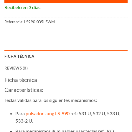
Recíbelo en 3 días.
Referencia:
LS990KO5LSWM
FICHA TÉCNICA
REVIEWS (0)
Ficha técnica
Características:
Teclas válidas para los siguientes mecanismos:
Para
pulsador Jung LS-990
ref.: 531 U, 532 U, 533 U,
533-2 U.
Para mecanismos iluminables usar teclas ref. ..KO..