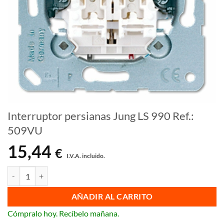
Interruptor persianas Jung LS 990 Ref.:
509VU
15,44
€
I.V.A. incluido.
Interruptor persianas Jung LS 990 Ref.: 509VU cantidad
AÑADIR AL CARRITO
Cómpralo hoy. Recíbelo mañana.