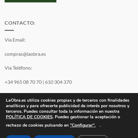
CONTACTO:
Vía Email:
compras@laobra.es
Vía Teléfono:
+34 965 08 70 70
|
610 304 370
Vía
WhatsApp
LaObra.es utiliza cookies propias y de terceros con finalidades
analíticas y para ofrecerte publicidad de interés por nosotros y
terceros. Puedes consultar toda la información en nuestra
Visa
PayPal
MasterCard
POLÍTICA DE COOKIES
. Puedes gestionar la aceptación o
"Configurar".
rechazo de cookies pulsando en
.
Electro JJ San Juan, S.L. | B53077459 | Inscrita en el Registro
Mercantil de Alicante Tomo 1869. Folio 132 Hoja A-35683.