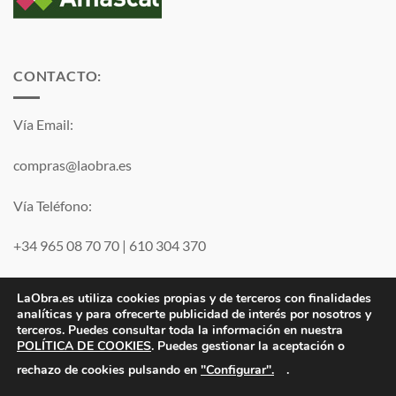
CONTACTO:
Vía Email:
compras@laobra.es
Vía Teléfono:
+34 965 08 70 70
|
610 304 370
Vía
WhatsApp
LaObra.es utiliza cookies propias y de terceros con finalidades
analíticas y para ofrecerte publicidad de interés por nosotros y
terceros. Puedes consultar toda la información en nuestra
POLÍTICA DE COOKIES
. Puedes gestionar la aceptación o
Visa
PayPal
MasterCard
"Configurar".
rechazo de cookies pulsando en
.
Electro JJ San Juan, S.L. | B53077459 | Inscrita en el Registro