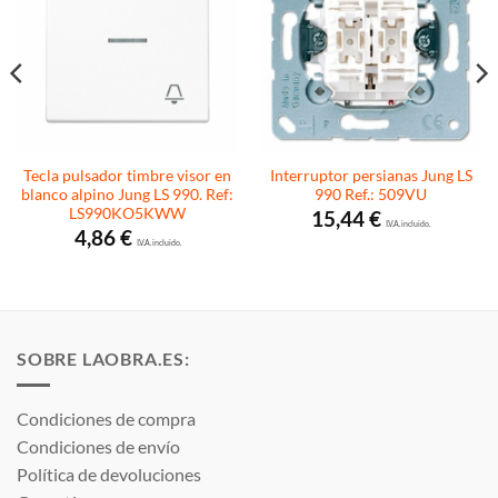
Tecla pulsador timbre visor en
Interruptor persianas Jung LS
blanco alpino Jung LS 990. Ref:
990 Ref.: 509VU
LS990KO5KWW
15,44
€
I.V.A. incluido.
4,86
€
I.V.A. incluido.
SOBRE LAOBRA.ES:
Condiciones de compra
Condiciones de envío
Política de devoluciones