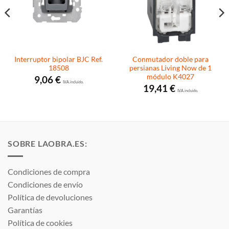
Interruptor bipolar BJC Ref.
Conmutador doble para
18508
persianas Living Now de 1
módulo K4027
9,06
€
I.V.A. incluido.
19,41
€
I.V.A. incluido.
SOBRE LAOBRA.ES:
Condiciones de compra
Condiciones de envío
Política de devoluciones
Garantías
Política de cookies