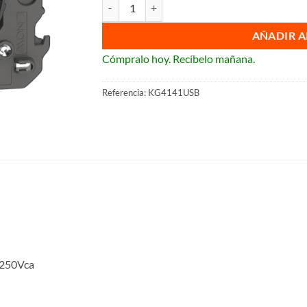
Base de enchufe schuko dark con cargador USB
AÑADIR A
Cómpralo hoy. Recíbelo mañana.
Referencia:
KG4141USB
 250Vca