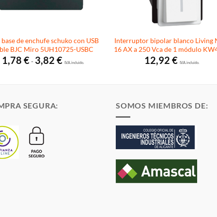
 base de enchufe schuko con USB
Interruptor bipolar blanco Living
ble BJC Miro 5UH10725-USBC
16 AX a 250 Vca de 1 módulo KW
Rango
1,78
€
3,82
€
12,92
€
-
de
I.V.A. incluido.
I.V.A. incluido.
precios:
desde
1,78 €
hasta
3,82 €
MPRA SEGURA:
SOMOS MIEMBROS DE: