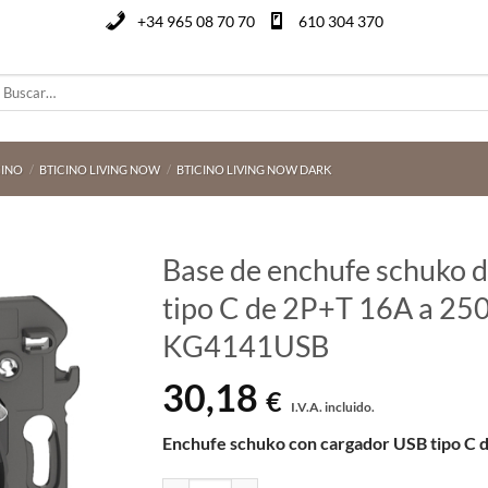
+34 965 08 70 70
610 304 370
uscar
or:
CINO
/
BTICINO LIVING NOW
/
BTICINO LIVING NOW DARK
Base de enchufe schuko 
tipo C de 2P+T 16A a 250
KG4141USB
30,18
€
I.V.A. incluido.
Enchufe schuko con cargador USB tipo C d