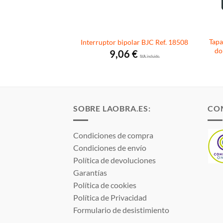
 estrecha New Unica
Tapa
Interruptor bipolar BJC Ref. 18508
NU349130 Schneider
do
9,06
€
I.V.A. incluido.
1
€
I.V.A. incluido.
SOBRE LAOBRA.ES:
CO
Condiciones de compra
Condiciones de envío
Política de devoluciones
Garantías
Política de cookies
Política de Privacidad
Formulario de desistimiento