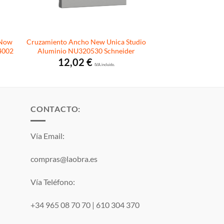
 Now
Cruzamiento Ancho New Unica Studio
4002
Aluminio NU320530 Schneider
12,02
€
I.V.A. incluido.
CONTACTO:
Vía Email:
compras@laobra.es
Vía Teléfono:
+34 965 08 70 70
|
610 304 370