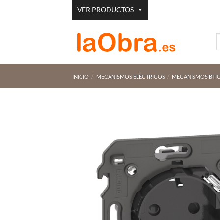
Saltar
VER PRODUCTOS
al
contenido
B
p
INICIO
/
MECANISMOS ELÉCTRICOS
/
MECANISMOS BTI