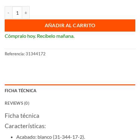
Doble pulsador rotativo Fontini Garby Ref.: 31-344-17-2 cantidad
AÑADIR AL CARRITO
Cómpralo hoy. Recíbelo mañana.
Referencia:
31344172
FICHA TÉCNICA
REVIEWS (0)
Ficha técnica
Características:
Acabado: blanco (31-344-17-2).