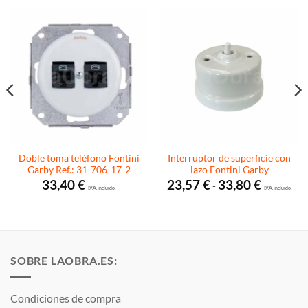
Doble toma teléfono Fontini
Interruptor de superficie con
Garby Ref.: 31-706-17-2
lazo Fontini Garby
Rango
33,40
€
23,57
€
33,80
€
-
I.V.A. incluido.
de
I.V.A. incluido.
precios:
desde
23,57 €
hasta
33,80 €
SOBRE LAOBRA.ES:
Condiciones de compra