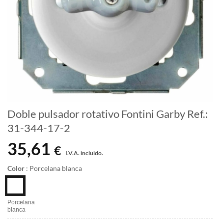
Doble pulsador rotativo Fontini Garby Ref.:
31-344-17-2
35,61
€
I.V.A. incluido.
Color
:
Porcelana blanca
Porcelana
blanca