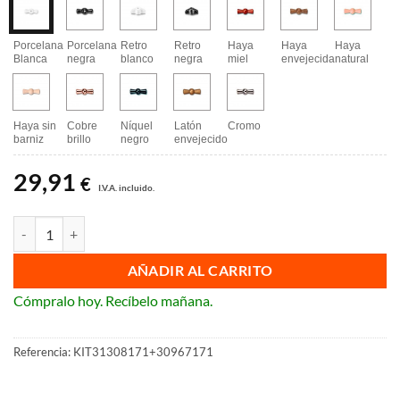
Porcelana
Porcelana
Retro
Retro
Haya
Haya
Haya
Blanca
negra
blanco
negra
miel
envejecida
natural
Haya sin
Cobre
Níquel
Latón
Cromo
barniz
brillo
negro
envejecido
29,91
€
I.V.A. incluido.
Conmutador de Fontini Garby cantidad
AÑADIR AL CARRITO
Cómpralo hoy. Recíbelo mañana.
Referencia:
KIT31308171+30967171