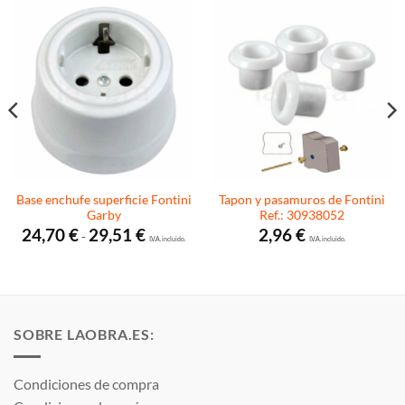
Base enchufe superficie Fontini
Tapon y pasamuros de Fontini
Garby
Ref.: 30938052
Rango
24,70
€
29,51
€
2,96
€
-
de
I.V.A. incluido.
I.V.A. incluido.
precios:
desde
24,70 €
hasta
29,51 €
SOBRE LAOBRA.ES:
Condiciones de compra