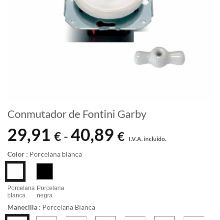
Conmutador de Fontini Garby
29,91
40,89
Rango
€
€
-
I.V.A. incluido.
de
precios:
Color
:
Porcelana blanca
desde
29,91 €
hasta
Porcelana
Porcelana
blanca
negra
40,89 €
Manecilla
:
Porcelana Blanca