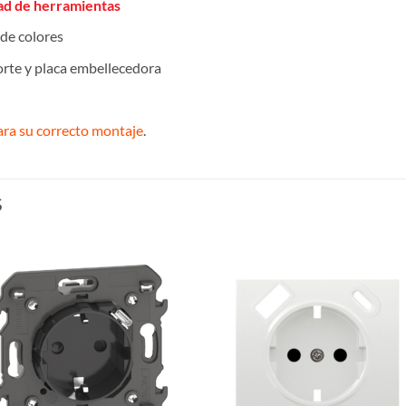
dad de herramientas
de colores
orte y placa embellecedora
ara su correcto montaje
.
S