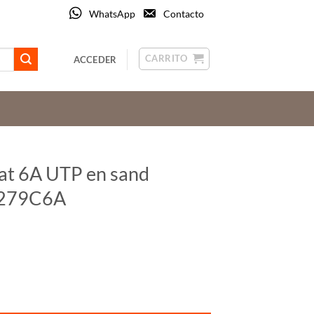
WhatsApp
Contacto
CARRITO
ACCEDER
at 6A UTP en sand
4279C6A
icino Living NoW KM4279C6A cantidad