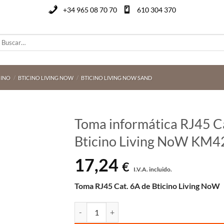
+34 965 08 70 70
610 304 370
uscar
or:
CINO
/
BTICINO LIVING NOW
/
BTICINO LIVING NOW SAND
Toma informática RJ45 C
Bticino Living NoW KM
17,24
€
I.V.A. incluido.
Toma RJ45 Cat. 6A de Bticino Living NoW
Toma informática RJ45 Cat 6A UTP en sand Bt