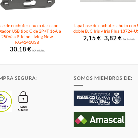
se de enchufe schuko dark con
Tapa base de enchufe schuko con
gador USB tipo C de 2P+T 16A a
doble BJC Iris y Iris Plus 18724-
250Vca Bticino Living Now
Rango
2,15
€
3,82
€
-
de
I.V.A. incluido.
KG4141USB
precios:
30,18
€
desde
I.V.A. incluido.
2,15 €
hasta
3,82 €
MPRA SEGURA:
SOMOS MIEMBROS DE: