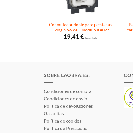
con doble cargador
Conmutador doble para persianas
Ba
 18524-USBC
Living Now de 1 módulo K4027
car
8
€
19,41
€
I.V.A. incluido.
I.V.A. incluido.
SOBRE LAOBRA.ES:
CO
Condiciones de compra
Condiciones de envío
Política de devoluciones
Garantías
Política de cookies
Política de Privacidad