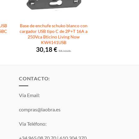
 USB
Base de enchufe schuko blanco con
USBC
cargador USB tipo C de 2P+T 16A a
250Vca Bticino Living Now
KW4141USB
30,18
€
I.V.A. incluido.
CONTACTO:
Vía Email:
compras@laobra.es
Vía Teléfono:
+34 965 08 70 70
|
610 304 370