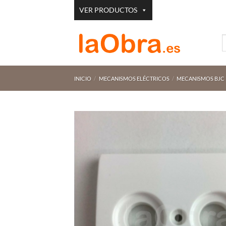
Saltar
VER PRODUCTOS
al
contenido
B
p
INICIO
/
MECANISMOS ELÉCTRICOS
/
MECANISMOS BJC