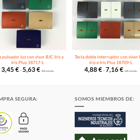
a pulsador luz con visor BJC Iris y
Tecla doble interruptor con visor
Iris Plus 18717-L
Iris e Iris Plus 18709-L
Rango
Rango
3,45
€
5,63
€
4,88
€
7,16
€
-
-
de
I.V.A. incluido.
de
I.V.A. incluido.
precios:
precios:
desde
desde
3,45 €
4,88 €
hasta
hasta
5,63 €
7,16 €
MPRA SEGURA:
SOMOS MIEMBROS DE: