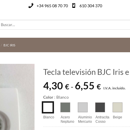
+34 965 08 70 70
610 304 370
uscar
or:
/
BJC IRIS
Tecla televisión BJC Iris 
4,30
6,55
Rango
€
€
-
I.V.A. incluido.
de
precios:
Color
:
Blanco
desde
4,30 €
hasta
Blanco
Acero
Aluminio
Antracita
Beige
Neptuno
Mercurio
Cosso
6,55 €