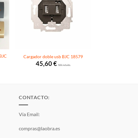
 BJC
Cargador doble usb BJC 18579
45,60
€
I.V.A. incluido.
CONTACTO:
Vía Email:
compras@laobra.es