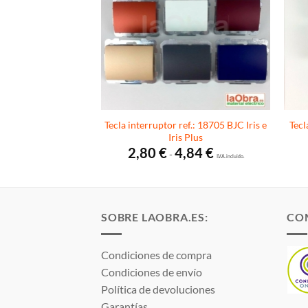
Tecla interruptor ref.: 18705 BJC Iris e
Tecl
is e Iris Plus 18033
Iris Plus
Rango
,59
€
de
I.V.A. incluido.
Rango
2,80
€
4,84
€
-
precios:
de
I.V.A. incluido.
desde
precios:
5,67 €
desde
hasta
2,80 €
8,59 €
hasta
4,84 €
SOBRE LAOBRA.ES:
CO
Condiciones de compra
Condiciones de envío
Política de devoluciones
Garantías