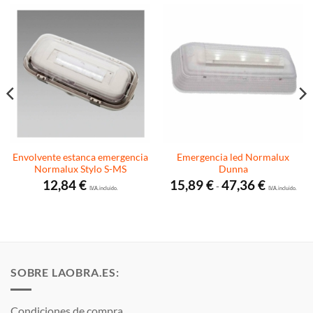
Envolvente estanca emergencia
Emergencia led Normalux
Normalux Stylo S-MS
Dunna
Rango
12,84
€
15,89
€
47,36
€
-
I.V.A. incluido.
de
I.V.A. incluido.
precios:
desde
15,89 €
hasta
47,36 €
SOBRE LAOBRA.ES:
Condiciones de compra