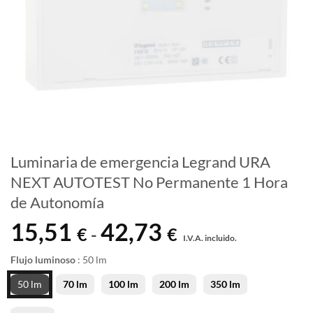
Luminaria de emergencia Legrand URA
NEXT AUTOTEST No Permanente 1 Hora
de Autonomía
15,51
42,73
Rango
€
€
-
I.V.A. incluido.
de
precios:
Flujo luminoso
:
50 lm
desde
50 lm
70 lm
100 lm
200 lm
350 lm
15,51 €
hasta