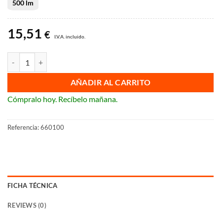
500 lm
42,73 €
15,51
€
I.V.A. incluido.
Luminaria de emergencia Legrand URA NEXT AUTOTEST No Permanen
AÑADIR AL CARRITO
Cómpralo hoy. Recíbelo mañana.
Referencia:
660100
FICHA TÉCNICA
REVIEWS (0)