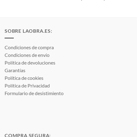
de
precios:
desde
36,25 €
hasta
50,90 €
SOBRE LAOBRA.ES:
Condiciones de compra
Condiciones de envío
Política de devoluciones
Garantías
Política de cookies
Política de Privacidad
Formulario de desistimiento
COMPRA SEGURA: