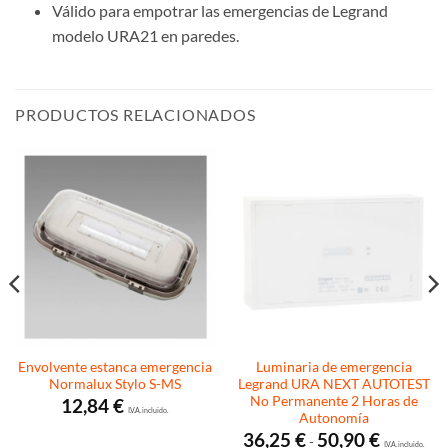
Válido para empotrar las emergencias de Legrand
modelo URA21 en paredes.
PRODUCTOS RELACIONADOS
Envolvente estanca emergencia
Luminaria de emergencia
Normalux Stylo S-MS
Legrand URA NEXT AUTOTEST
No Permanente 2 Horas de
12,84
€
I.V.A. incluido.
Autonomía
Rango
36,25
€
50,90
€
-
I.V.A. incluido.