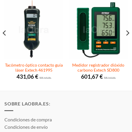
Tacómetro óptico contacto guía
Medidor registrador dióxido
láser Extech 461995
carbono Extech SD800
431,06
€
601,67
€
I.V.A. incluido.
I.V.A. incluido.
SOBRE LAOBRA.ES:
Condiciones de compra
Condiciones de envío