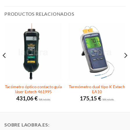
PRODUCTOS RELACIONADOS
Tacómetro óptico contacto guía
Termómetro dual tipo K Extech
láser Extech 461995
EA10
431,06
€
175,15
€
I.V.A. incluido.
I.V.A. incluido.
SOBRE LAOBRA.ES: