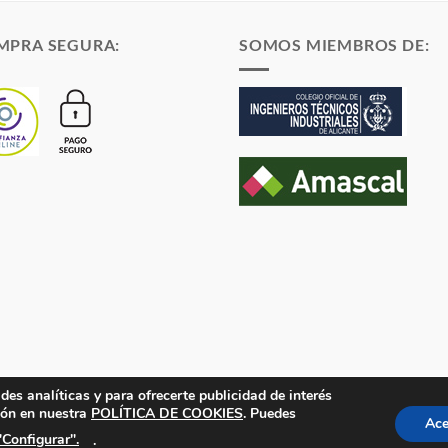
hasta
0,69 €
7,96 €
hasta
1,85 €
MPRA SEGURA:
SOMOS MIEMBROS DE:
des analíticas y para ofrecerte publicidad de interés
en el Registro Mercantil de Alicante Tomo 1869. Folio 132 Hoja A-35683.
ión en nuestra
POLÍTICA DE COOKIES
. Puedes
Ace
"Configurar".
.