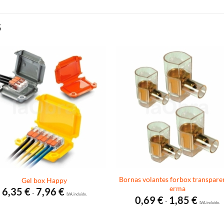
S
Bornas volantes forbox transpare
Gel box Happy
erma
Rango
6,35
€
7,96
€
-
de
I.V.A. incluido.
Rango
0,69
€
1,85
€
-
precios:
de
I.V.A. incluido.
desde
precios:
6,35 €
desde