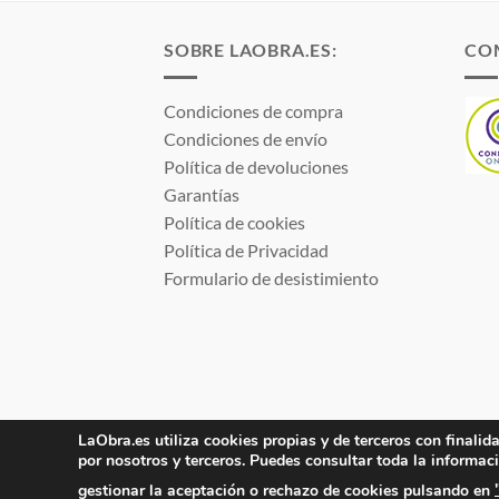
hasta
hasta
7,79 €
7,48 €
SOBRE LAOBRA.ES:
CO
Condiciones de compra
Condiciones de envío
Política de devoluciones
Garantías
Política de cookies
Política de Privacidad
Formulario de desistimiento
LaObra.es utiliza cookies propias y de terceros con finalida
Electro JJ San Juan, S.L. | B53077459 | Inscrita 
por nosotros y terceros. Puedes consultar toda la informac
gestionar la aceptación o rechazo de cookies pulsando en