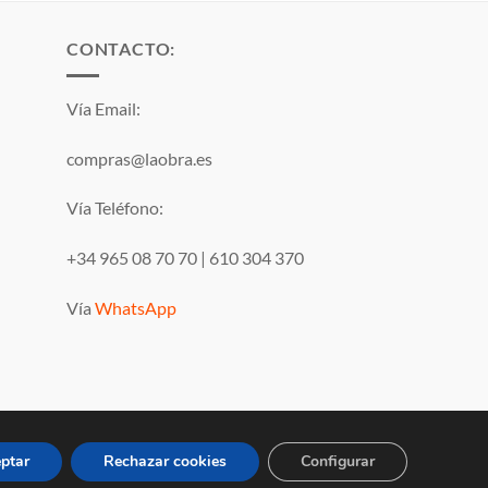
0,51 €
hasta
3,47 €
CONTACTO:
Vía Email:
compras@laobra.es
Vía Teléfono:
+34 965 08 70 70
|
610 304 370
Vía
WhatsApp
Visa
PayPal
MasterCard
ptar
Rechazar cookies
Configurar