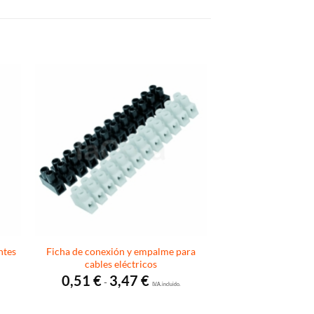
ntes
Ficha de conexión y empalme para
cables eléctricos
Rango
0,51
€
3,47
€
-
de
I.V.A. incluido.
precios:
desde