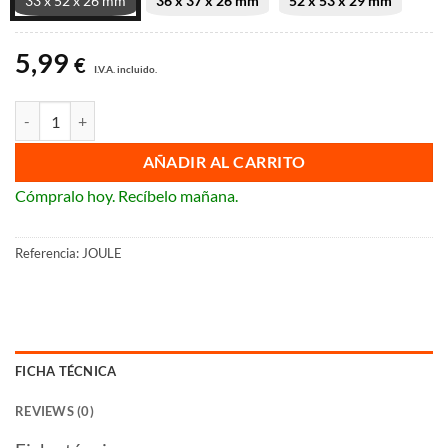
33 x 52 x 26 mm
36 x 37 x 26 mm
52 x 53 x 29 mm
2,89 €
hasta
5,99
5,99 €
€
I.V.A. incluido.
Gel box Line Pascal Joule Kelvin cantidad
AÑADIR AL CARRITO
Cómpralo hoy. Recíbelo mañana.
Referencia:
JOULE
FICHA TÉCNICA
REVIEWS (0)