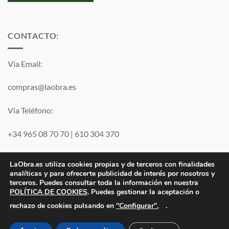
CONTACTO:
Vía Email:
compras@laobra.es
Vía Teléfono:
+34 965 08 70 70
|
610 304 370
Vía
WhatsApp
LaObra.es utiliza cookies propias y de terceros con finalidades
analíticas y para ofrecerte publicidad de interés por nosotros y
terceros. Puedes consultar toda la información en nuestra
Visa
PayPal
MasterCard
POLÍTICA DE COOKIES
. Puedes gestionar la aceptación o
"Configurar".
rechazo de cookies pulsando en
.
Electro JJ San Juan, S.L. | B53077459 | Inscrita en el Registro
Mercantil de Alicante Tomo 1869. Folio 132 Hoja A-35683.