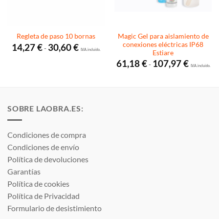
Magic Gel para aislamiento de
Regleta de paso 10 bornas
conexiones eléctricas IP68
Rango
14,27
€
30,60
€
-
de
I.V.A. incluido.
Estiare
precios:
Rango
61,18
€
107,97
€
desde
-
de
I.V.A. incluido.
14,27 €
precios:
hasta
desde
30,60 €
61,18 €
hasta
107,97 €
SOBRE LAOBRA.ES:
Condiciones de compra
Condiciones de envío
Política de devoluciones
Garantías
Política de cookies
Política de Privacidad
Formulario de desistimiento