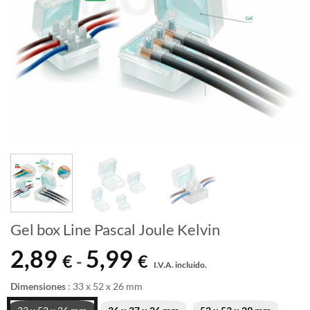
Gel box Line Pascal Joule Kelvin
2,89
5,99
Rango
€
€
-
I.V.A. incluido.
de
precios:
Dimensiones
:
33 x 52 x 26 mm
desde