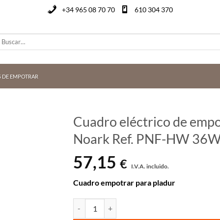
+34 965 08 70 70
610 304 370
uscar
or:
S DE EMPOTRAR
Cuadro eléctrico de empo
Noark Ref. PNF-HW 36
57,15
€
I.V.A. incluido.
Cuadro empotrar para pladur
Cuadro eléctrico de empotrar en pladur 36 hu