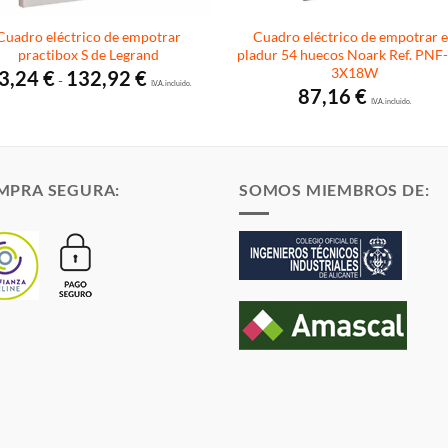
Cuadro eléctrico de empotrar
Cuadro eléctrico de empotrar 
practibox S de Legrand
pladur 54 huecos Noark Ref. PN
3X18W
Rango
3,24
€
132,92
€
-
de
I.V.A. incluido.
87,16
€
precios:
I.V.A. incluido.
desde
13,24 €
hasta
132,92 €
MPRA SEGURA:
SOMOS MIEMBROS DE: