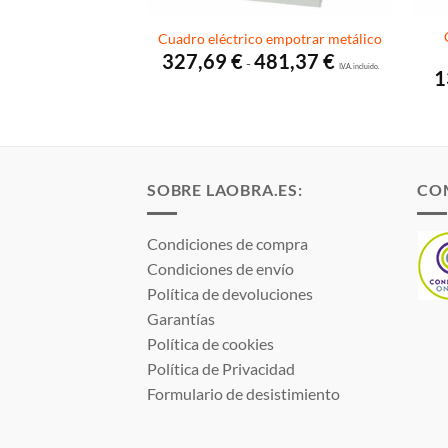
empotrar de Hager 72
Cuadro eléctrico empotrar metálico
 VF418PES
Rango
327,69
€
481,37
€
-
de
I.V.A. incluido.
5
€
1
precios:
I.V.A. incluido.
desde
327,69 €
hasta
481,37 €
SOBRE LAOBRA.ES:
CO
Condiciones de compra
Condiciones de envío
Política de devoluciones
Garantías
Política de cookies
Política de Privacidad
Formulario de desistimiento