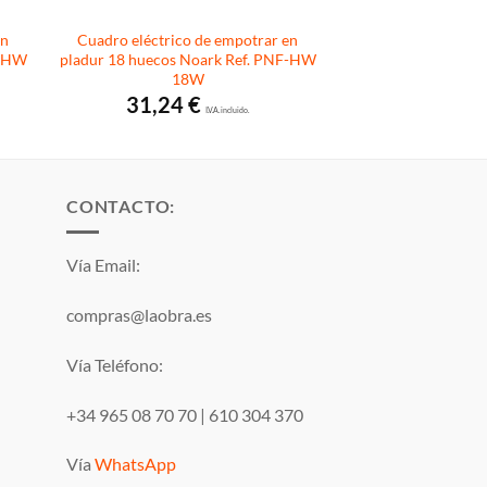
en
Cuadro eléctrico de empotrar en
F-HW
pladur 18 huecos Noark Ref. PNF-HW
18W
31,24
€
I.V.A. incluido.
CONTACTO:
Vía Email:
compras@laobra.es
Vía Teléfono:
+34 965 08 70 70
|
610 304 370
Vía
WhatsApp