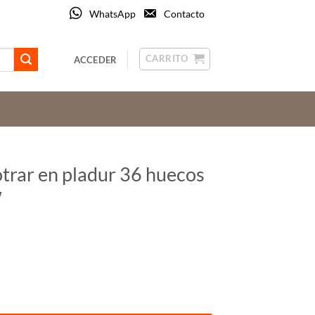
WhatsApp
Contacto
CARRITO
ACCEDER
trar en pladur 36 huecos
W
ecos Noark Ref. PNF-HW 36W cantidad