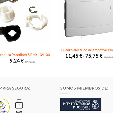
Cuadro eléctrico de empotrar N
Rango
radura Practibox S Ref.: 134100
11,45
€
75,75
€
-
de
I.V.A. incluid
9,24
€
precio
I.V.A. incluido.
desde
11,45 
hasta
75,75 
MPRA SEGURA:
SOMOS MIEMBROS DE: