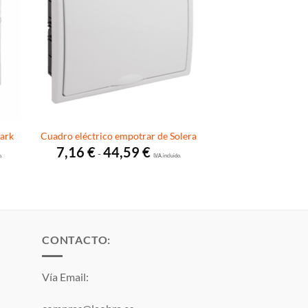
oark
Cuadro eléctrico empotrar de Solera
Rango
7,16
€
44,59
€
-
o.
de
I.V.A. incluido.
s:
precios:
desde
€
7,16 €
hasta
€
44,59 €
CONTACTO:
Vía Email: