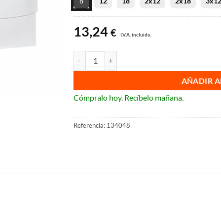
8
12
18
2x12
2x18
3x1
132
13,24
€
I.V.A. incluido.
Cuadro eléctrico de empotrar practibox S de Le
AÑADIR A
Cómpralo hoy. Recíbelo mañana.
Referencia:
134048