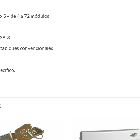
x S – de 4 a 72 módulos
39-3.
a tabiques convencionales
ecífico.
S