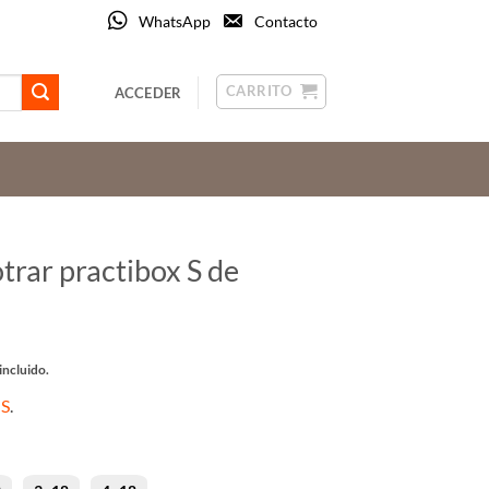
WhatsApp
Contacto
CARRITO
ACCEDER
trar practibox S de
ngo
incluido.
cios:
 S
.
de
24 €
ta