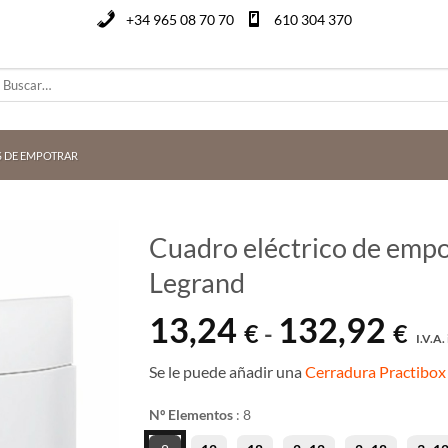
+34 965 08 70 70
610 304 370
uscar
or:
S DE EMPOTRAR
Cuadro eléctrico de empo
Legrand
13,24
132,92
Ra
€
€
-
I.V.A. 
de
pre
Se le puede añadir una
Cerradura Practibox
des
13,
Nº Elementos
:
8
has