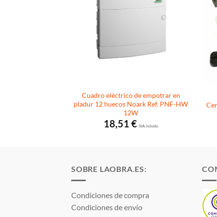
co de empotrar en
Cuadro eléctrico de empotrar en
box S de Legrand
pladur 12 huecos Noark Ref. PNF-HW
Cer
12W
Rango
72,20
€
de
I.V.A. incluido.
18,51
€
precios:
I.V.A. incluido.
desde
17,55 €
hasta
172,20 €
SOBRE LAOBRA.ES:
CO
Condiciones de compra
Condiciones de envío