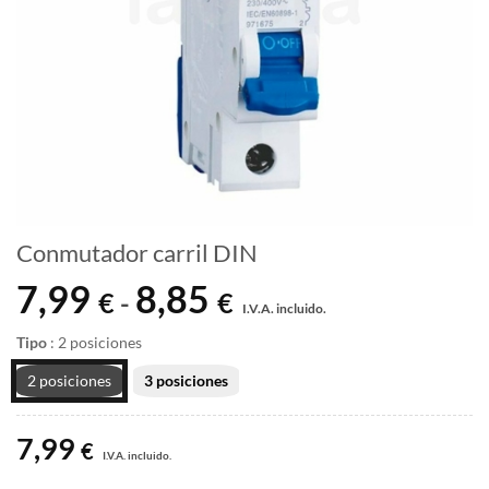
Conmutador carril DIN
7,99
8,85
Rango
€
€
-
I.V.A. incluido.
de
precios:
Tipo
:
2 posiciones
desde
2 posiciones
3 posiciones
7,99 €
hasta
7,99
8,85 €
€
I.V.A. incluido.