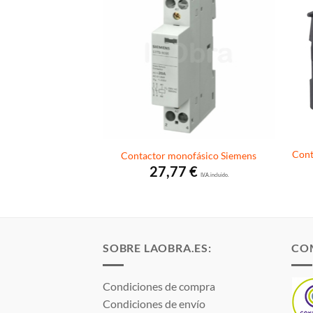
Cont
rifasico Chint
Contactor monofásico Siemens
Rango
20,60
€
27,77
€
de
I.V.A. incluido.
I.V.A. incluido.
precios:
desde
20,63 €
hasta
120,60 €
SOBRE LAOBRA.ES:
CO
Condiciones de compra
Condiciones de envío