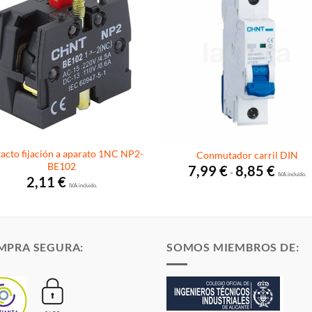
acto fijación a aparato 1NC NP2-
Conmutador carril DIN
BE102
Rango
7,99
€
8,85
€
-
de
I.V.A. incluido.
2,11
€
precios:
I.V.A. incluido.
desde
7,99 €
hasta
8,85 €
MPRA SEGURA:
SOMOS MIEMBROS DE: