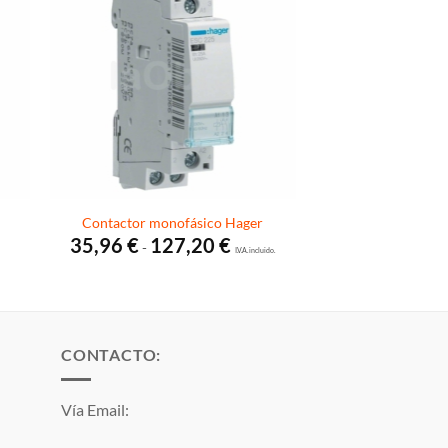
Contactor monofásico Hager
Rango
35,96
€
127,20
€
-
de
I.V.A. incluido.
precios:
desde
35,96 €
hasta
127,20 €
CONTACTO:
Vía Email: