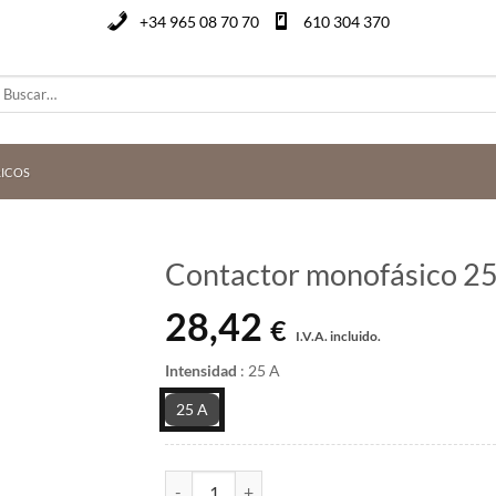
+34 965 08 70 70
610 304 370
uscar
or:
RICOS
Contactor monofásico 2
28,42
€
I.V.A. incluido.
Intensidad
:
25 A
25 A
Contactor monofásico 25A 2NA Legrand 412544