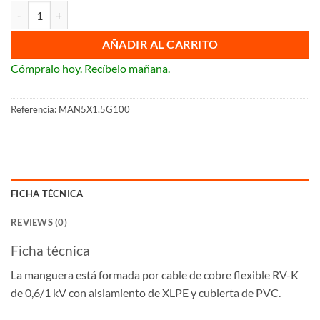
Manguera eléctrica RV-K negra 5 x 1,5 mm² cantidad
AÑADIR AL CARRITO
Cómpralo hoy. Recíbelo mañana.
Referencia:
MAN5X1,5G100
FICHA TÉCNICA
REVIEWS (0)
Ficha técnica
La manguera está formada por cable de cobre flexible RV-K
de 0,6/1 kV con aislamiento de XLPE y cubierta de PVC.