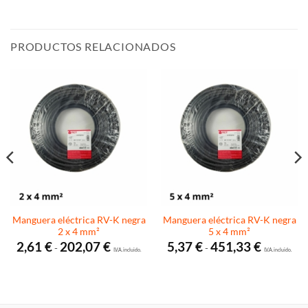
PRODUCTOS RELACIONADOS
Manguera eléctrica RV-K negra
Manguera eléctrica RV-K negra
2 x 4 mm²
5 x 4 mm²
Rango
Rango
2,61
€
202,07
€
5,37
€
451,33
€
-
-
de
I.V.A. incluido.
de
I.V.A. incluido.
precios:
precios:
desde
desde
2,61 €
5,37 €
hasta
hasta
202,07 €
451,33 €