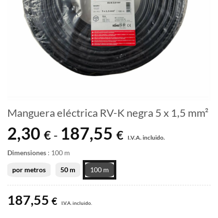
Manguera eléctrica RV-K negra 5 x 1,5 mm²
2,30
187,55
Rango
€
€
-
I.V.A. incluido.
de
precios:
Dimensiones
:
100 m
desde
por metros
50 m
100 m
2,30 €
hasta
187,55
187,55 €
€
I.V.A. incluido.