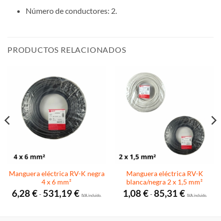
Número de conductores: 2.
PRODUCTOS RELACIONADOS
Manguera eléctrica RV-K negra
Manguera eléctrica RV-K
4 x 6 mm²
blanca/negra 2 x 1,5 mm²
Rango
Rango
6,28
€
531,19
€
1,08
€
85,31
€
-
-
de
I.V.A. incluido.
de
I.V.A. incluido.
precios:
precios:
desde
desde
6,28 €
1,08 €