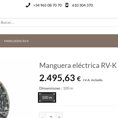
+34 965 08 70 70
610 304 370
uscar
or:
S
/
MANGUERAS RV-K
Manguera eléctrica RV-K
2.495,63
€
I.V.A. incluido.
Dimensiones
:
100 m
100 m
Manguera eléctrica RV-K negra 5 x 25 mm² cant