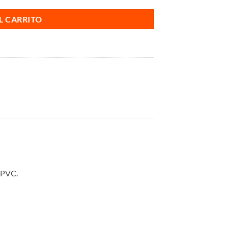
L CARRITO
 PVC.