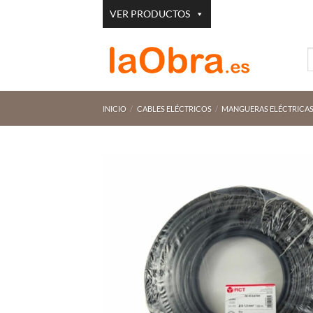
Saltar
VER PRODUCTOS
al
contenido
B
p
INICIO
/
CABLES ELÉCTRICOS
/
MANGUERAS ELÉCTRICA