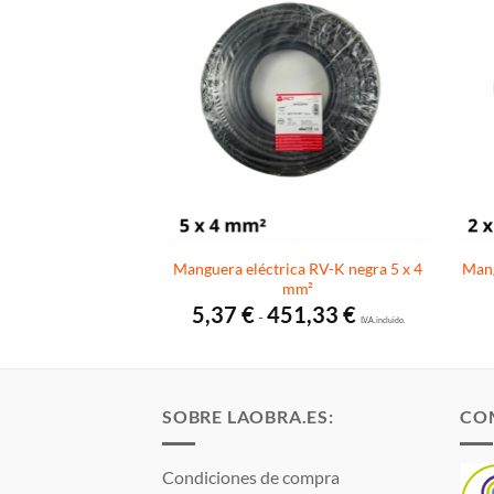
a RV-K negra 5 x 16
Manguera eléctrica RV-K negra 5 x 4
Mang
m²
mm²
Rango
75
€
5,37
€
451,33
€
-
I.V.A. incluido.
de
I.V.A. incluido.
precios:
desde
5,37 €
hasta
451,33 €
SOBRE LAOBRA.ES:
CO
Condiciones de compra