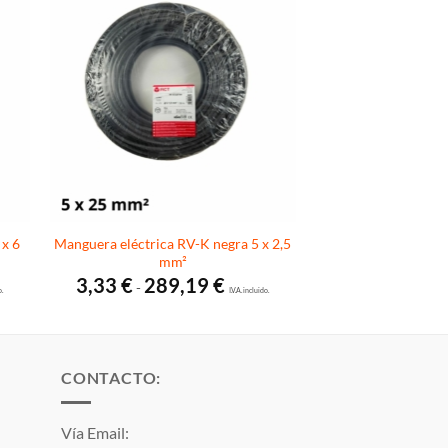
 x 6
Manguera eléctrica RV-K negra 5 x 2,5
mm²
Rango
3,33
€
289,19
€
-
o.
de
I.V.A. incluido.
s:
precios:
desde
3,33 €
hasta
 €
289,19 €
CONTACTO:
Vía Email: