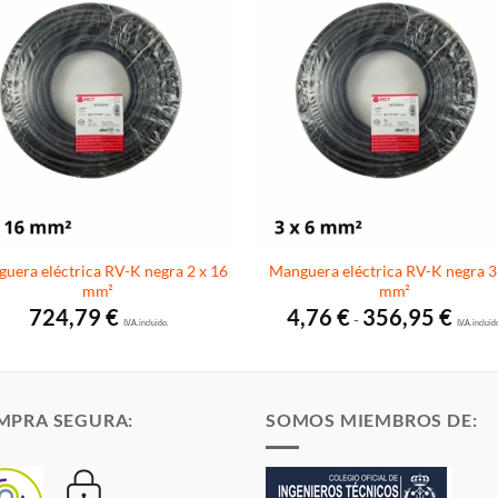
uera eléctrica RV-K negra 2 x 16
Manguera eléctrica RV-K negra 3
mm²
mm²
Rango
724,79
€
4,76
€
356,95
€
-
I.V.A. incluido.
de
I.V.A. incluid
precio
desde
4,76 €
hasta
356,95
MPRA SEGURA:
SOMOS MIEMBROS DE: