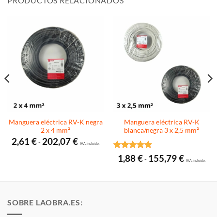
PRODUCTOS RELACIONADOS
Manguera eléctrica RV-K negra
Manguera eléctrica RV-K
2 x 4 mm²
blanca/negra 3 x 2,5 mm²
Rango
2,61
€
202,07
€
-
de
I.V.A. incluido.
precios:
Valorado
Rango
1,88
€
155,79
€
desde
-
de
I.V.A. incluido.
con
5
de 5
2,61 €
precios:
hasta
desde
202,07 €
1,88 €
hasta
155,79 €
SOBRE LAOBRA.ES: