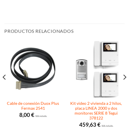
PRODUCTOS RELACIONADOS
Cable de conexión Duox Plus
Kit video 2 vivienda a 2 hilos,
Fermax 2541
placa LINEA 2000 y dos
monitores SERIE 8 Tegui
8,00
€
I.V.A. incluido.
378122
459,63
€
I.V.A. incluido.