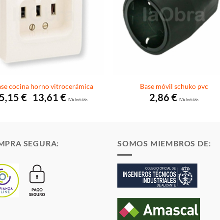
se cocina horno vitrocerámica
Base móvil schuko pvc
Rango
5,15
€
13,61
€
2,86
€
-
de
I.V.A. incluido.
I.V.A. incluido.
precios:
desde
5,15 €
hasta
13,61 €
MPRA SEGURA:
SOMOS MIEMBROS DE: