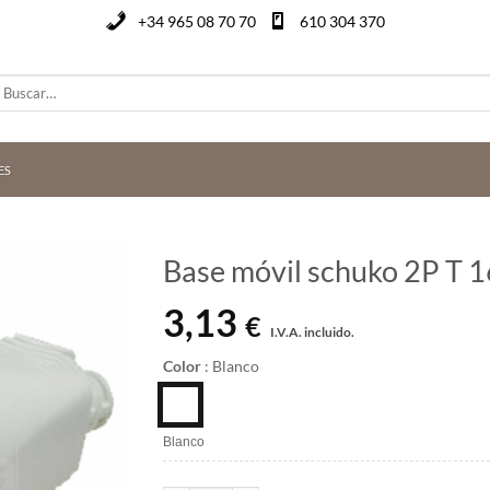
+34 965 08 70 70
610 304 370
uscar
or:
ES
Base móvil schuko 2P T 
3,13
€
I.V.A. incluido.
Color
:
Blanco
Blanco