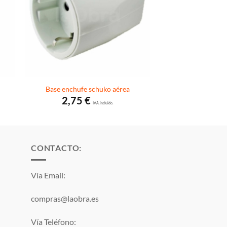
Base enchufe schuko aérea
2,75
€
I.V.A. incluido.
CONTACTO:
Vía Email:
compras@laobra.es
Vía Teléfono: