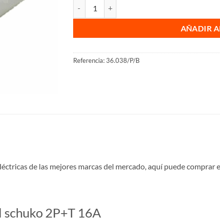
Base móvil schuko 2P T 16A cantidad
AÑADIR A
Referencia:
36.038/P/B
léctricas de las mejores marcas del mercado, aquí puede comprar 
il schuko 2P+T 16A