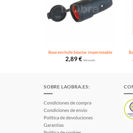
il bipolar
Base enchufe bipolar impermeable
Ba
€
2,89
€
I.V.A. incluido.
I.V.A. incluido.
SOBRE LAOBRA.ES:
CO
Condiciones de compra
Condiciones de envío
Política de devoluciones
Garantías
Política de cookies