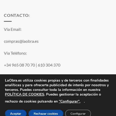
CONTACTO:
Vía Email:
compras@laobra.es
Vía Teléfono:
+34 965 08 70 70
|
610 304 370
Vía
WhatsApp
LaObra.es utiliza cookies propias y de terceros con finalidades
analíticas y para ofrecerte publicidad de interés por nosotros y
terceros. Puedes consultar toda la información en nuestra
Visa
PayPal
MasterCard
POLÍTICA DE COOKIES
. Puedes gestionar la aceptación o
"Configurar".
rechazo de cookies pulsando en
.
Electro JJ San Juan, S.L. | B53077459 | Inscrita en el Registro
Mercantil de Alicante Tomo 1869. Folio 132 Hoja A-35683.
Aceptar
Rechazar cookies
Configurar