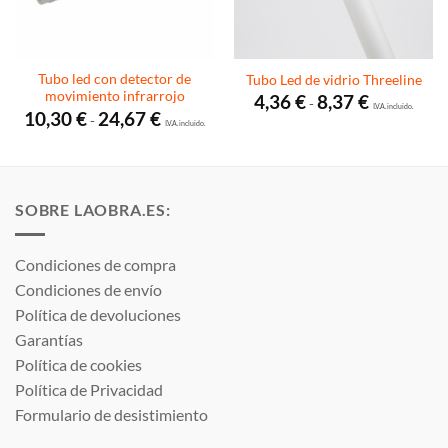
Tubo led con detector de
Tubo Led de vidrio Threeline
movimiento infrarrojo
Rango
4,36
€
8,37
€
-
de
I.V.A. incluido.
Rango
10,30
€
24,67
€
-
precios:
de
I.V.A. incluido.
desde
precios:
4,36 €
desde
hasta
10,30 €
8,37 €
hasta
24,67 €
SOBRE LAOBRA.ES:
Condiciones de compra
Condiciones de envío
Política de devoluciones
Garantías
Política de cookies
Política de Privacidad
Formulario de desistimiento