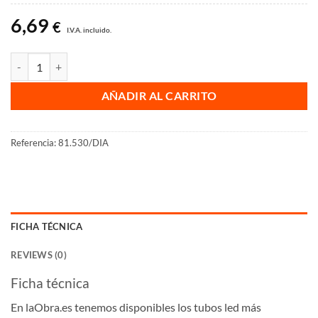
6,69
€
I.V.A. incluido.
Tubo led cristal cantidad
AÑADIR AL CARRITO
Referencia:
81.530/DIA
FICHA TÉCNICA
REVIEWS (0)
Ficha técnica
En laObra.es tenemos disponibles los tubos led más