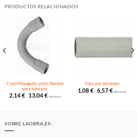
PRODUCTOS RELACIONADOS
Codo/Manguito unión flexible
Tubo pvc blindado
para tubo pvc
Rango
1,08
€
6,57
€
-
de
I.V.A. incluido.
Rango
2,14
€
13,04
€
-
precios:
de
I.V.A. incluido.
desde
precios:
1,08 €
desde
hasta
2,14 €
6,57 €
hasta
13,04 €
SOBRE LAOBRA.ES: