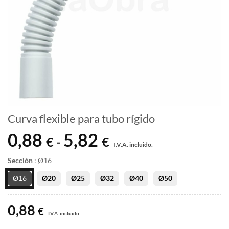
Curva flexible para tubo rígido
0,88
5,82
Rango
€
€
-
I.V.A. incluido.
de
precios:
Sección
:
Ø16
desde
Ø16
Ø20
Ø25
Ø32
Ø40
Ø50
0,88 €
hasta
0,88
5,82 €
€
I.V.A. incluido.