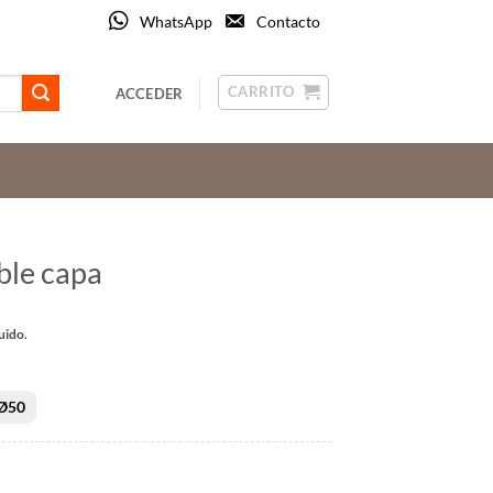
WhatsApp
Contacto
CARRITO
ACCEDER
ble capa
o
uido.
os:
e
Ø50
 €
 €