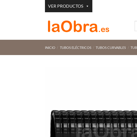
Saltar
VER PRODUCTOS
al
contenido
B
p
INICIO
/
TUBOS ELÉCTRICOS
/
TUBOS CURVABLES
/
TUB