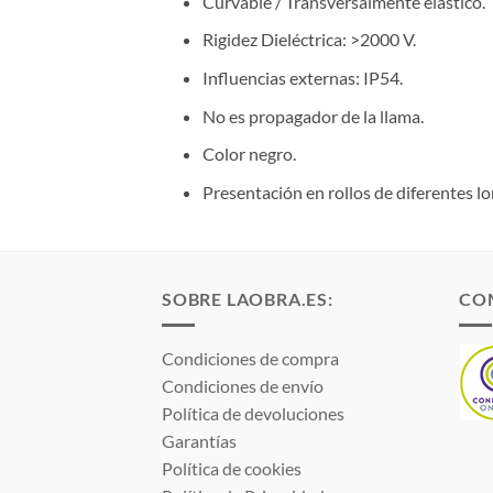
Curvable / Transversalmente elástico.
Rigidez Dieléctrica: >2000 V.
Influencias externas: IP54.
No es propagador de la llama.
Color negro.
Presentación en rollos de diferentes l
SOBRE LAOBRA.ES:
CO
Condiciones de compra
Condiciones de envío
Política de devoluciones
Garantías
Política de cookies