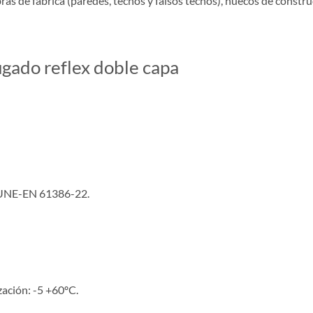
s de fábrica (paredes, techos y falsos techos), huecos de constru
ugado reflex doble capa
a UNE-EN 61386-22.
ación: -5 +60ºC.