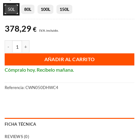
desde
50L
80L
100L
150L
378,29 €
hasta
378,29
499,27 €
€
I.V.A. incluido.
Termo eléctrico Rointe Coralia conectado vía Wi-Fi cantidad
AÑADIR AL CARRITO
Cómpralo hoy. Recíbelo mañana.
Referencia:
CWN050DHWC4
FICHA TÉCNICA
REVIEWS (0)