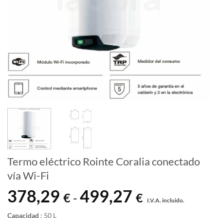
Termo eléctrico Rointe Coralia conectado
vía Wi-Fi
378,29
499,27
Rango
€
€
-
I.V.A. incluido.
de
precios:
Capacidad
:
50 L