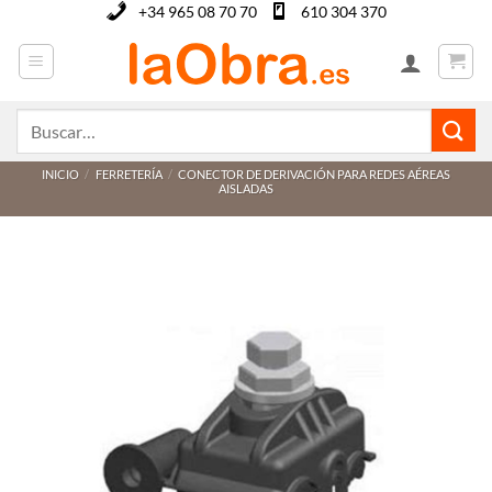
Saltar
+34 965 08 70 70
610 304 370
al
contenido
Buscar
por:
INICIO
/
FERRETERÍA
/
CONECTOR DE DERIVACIÓN PARA REDES AÉREAS
AISLADAS