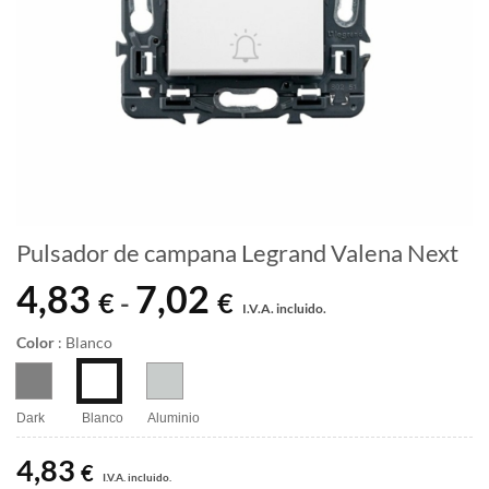
Pulsador de campana Legrand Valena Next
4,83
7,02
Rango
€
€
-
I.V.A. incluido.
de
precios:
Color
:
Blanco
desde
4,83 €
hasta
Dark
Blanco
Aluminio
7,02 €
4,83
€
I.V.A. incluido.