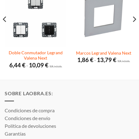
Doble Conmutador Legrand
Marcos Legrand Valena Next
Valena Next
Rango
1,86
€
13,79
€
-
de
I.V.A. incluido.
Rango
6,44
€
10,09
€
-
precios:
de
I.V.A. incluido.
desde
precios:
1,86 €
desde
hasta
6,44 €
13,79 €
hasta
10,09 €
SOBRE LAOBRA.ES:
Condiciones de compra
Condiciones de envío
Política de devoluciones
Garantías