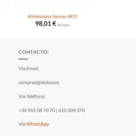
Alimentador Fermax 4812
98,01
€
I.V.A. incluido.
CONTACTO:
Vía Email:
compras@laobra.es
Vía Teléfono:
+34 965 08 70 70
|
610 304 370
Vía
WhatsApp