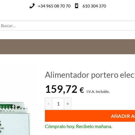
+34 965 08 70 70
610 304 370
uscar
or:
Alimentador portero ele
159,72
€
I.V.A. incluido.
Alimentador portero electrónico Fermax 4810 
AÑADIR A
Cómpralo hoy. Recíbelo mañana.