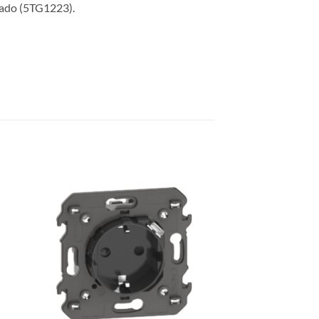
zado (5TG1223).