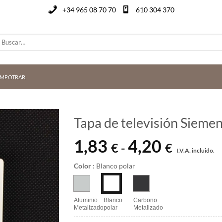
+34 965 08 70 70
610 304 370
uscar
or:
EMPOTRAR
Tapa de televisión Sieme
1,83
4,20
Rango
€
€
-
I.V.A. incluido.
de
precios:
Color
:
Blanco polar
desde
1,83 €
hasta
Aluminio
Blanco
Carbono
Metalizado
polar
Metalizado
4,20 €