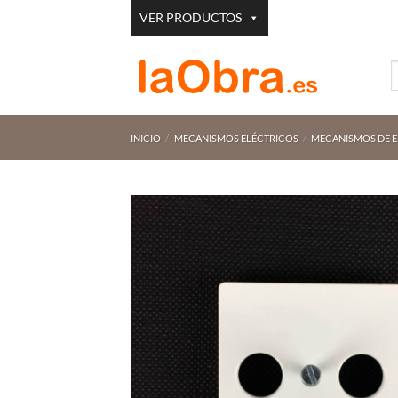
Saltar
VER PRODUCTOS
al
contenido
B
p
INICIO
/
MECANISMOS ELÉCTRICOS
/
MECANISMOS DE 