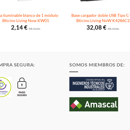
la iluminable blanco de 1 módulo
Base cargador doble USB Tipo 
Bticino Living Now KW01
Bticino Living NoW K4286C2
2,14
€
32,08
€
I.V.A. incluido.
I.V.A. incluido.
MPRA SEGURA:
SOMOS MIEMBROS DE: