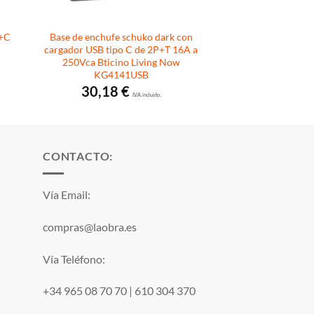
C+C
Base de enchufe schuko dark con
cargador USB tipo C de 2P+T 16A a
250Vca Bticino Living Now
KG4141USB
30,18
€
I.V.A. incluido.
CONTACTO:
Vía Email:
compras@laobra.es
Vía Teléfono:
+34 965 08 70 70
|
610 304 370