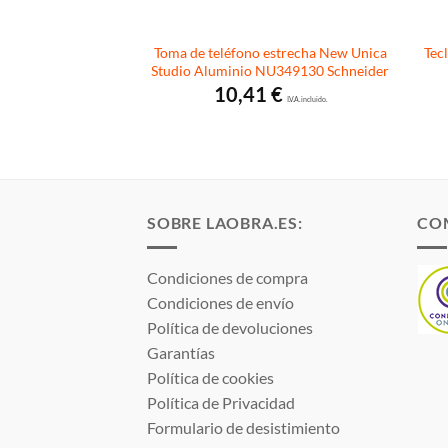
trecho New Unica
Toma de teléfono estrecha New Unica
Tec
NU310330 Schneider
Studio Aluminio NU349130 Schneider
€
10,41
€
I.V.A. incluido.
I.V.A. incluido.
SOBRE LAOBRA.ES:
CO
Condiciones de compra
Condiciones de envío
Política de devoluciones
Garantías
Política de cookies
Política de Privacidad
Formulario de desistimiento