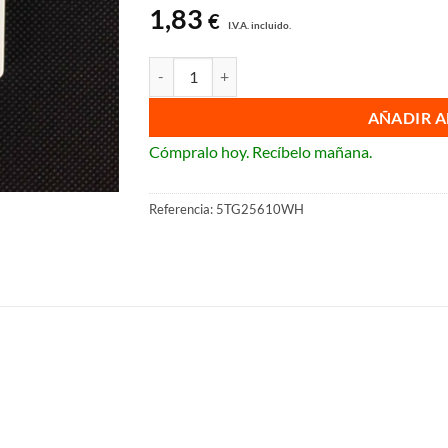
1,83
€
I.V.A. incluido.
Tapa de televisión Siemens Delta Miro cantidad
AÑADIR A
Cómpralo hoy. Recíbelo mañana.
Referencia:
5TG25610WH