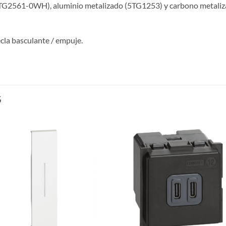
(5TG2561-0WH), aluminio metalizado (5TG1253) y carbono metali
cla basculante / empuje.
S