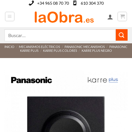
Saltar
+34 965 08 70 70
610 304 370
al
contenido
Buscar
por:
INICIO
/
MECANISMOS ELÉCTRICOS
/
PANASONIC MECANISMOS
/
PANASONIC
KARRE PLUS
/
KARRE PLUS COLORES
/
KARRE PLUS NEGRO